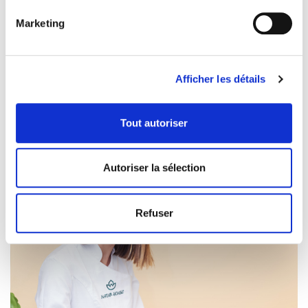
Identifier votre appareil en l'analysant activement
A base de plantes, fruits, légumes, vitamines et
Marketing
pour en relever les caractéristiques spécifiques
minéraux
(empreintes digitales).
Pour en savoir plus sur le traitement de vos données
Nos diététiciens-nutritionnistes vous recommanderons
Afficher les détails
personnelles et définir vos préférences, reportez-vous à
les produits Naturhouse qui vous aideront à atteindre
la
section « Détails »
. Vous pouvez modifier ou retirer
vos objectifs.
votre consentement à tout moment à partir de la
Tout autoriser
déclaration sur les cookies.
Les cookies nous permettent de personnaliser le contenu
Autoriser la sélection
et les annonces, d'offrir des fonctionnalités relatives aux
médias sociaux et d'analyser notre trafic. Nous
partageons également des informations sur l'utilisation de
Refuser
notre site avec nos partenaires de médias sociaux, de
publicité et d'analyse, qui peuvent combiner celles-ci
avec d'autres informations que vous leur avez fournies
ou qu'ils ont collectées lors de votre utilisation de leurs
services.