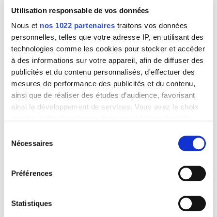
Utilisation responsable de vos données
Nous et
nos 1022 partenaires
traitons vos données
personnelles, telles que votre adresse IP, en utilisant des
technologies comme les cookies pour stocker et accéder
Suivi hebdomadaire
à des informations sur votre appareil, afin de diffuser des
publicités et du contenu personnalisés, d'effectuer des
mesures de performance des publicités et du contenu,
Vous aurez un rdv par semaine avec votre diététicien-
ainsi que de réaliser des études d’audience, favorisant
nutritionniste. A chaque rdv, vous ferez le point
ainsi le développement de services. Vous avez le choix
ensemble sur la semaine précédente et votre
quant à l'utilisation de vos données et à leurs finalités.
diététicien-nutritionniste vous transmettra votre plan
Vous pouvez modifier ou retirer votre consentement à
alimentaire personnalisé. Grâce à cet accompagnement,
Sélection
tout moment en consultant la Déclaration relative aux
Nécessaires
ensemble nous atteindrons VOTRE objectif !
du
cookies ou en cliquant sur l'icône de confidentialité.
consentement
Préférences
Si vous le permettez, nous aimerions également :
Collecter des informations sur votre localisation
Produits adaptés à votre besoin
géographique qui peuvent être précises à plusieurs
Statistiques
mètres près