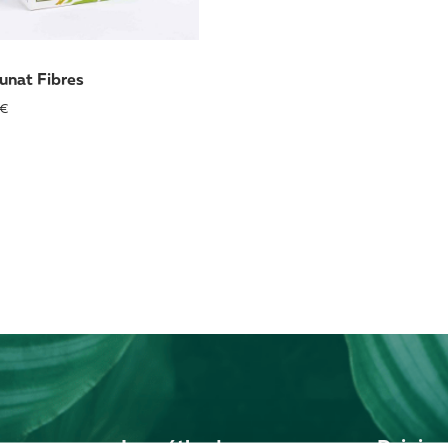
unat Fibres
 €
ous
La méthode
Rejoig