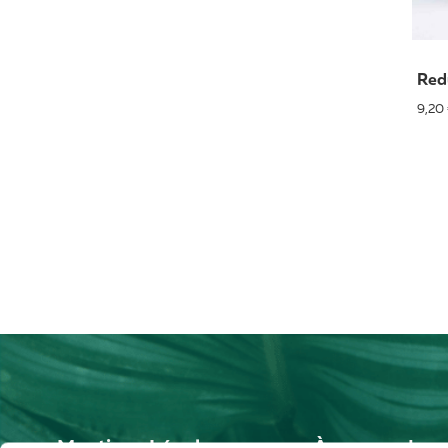
Red
9,20
Mentions Légales
À propos de n